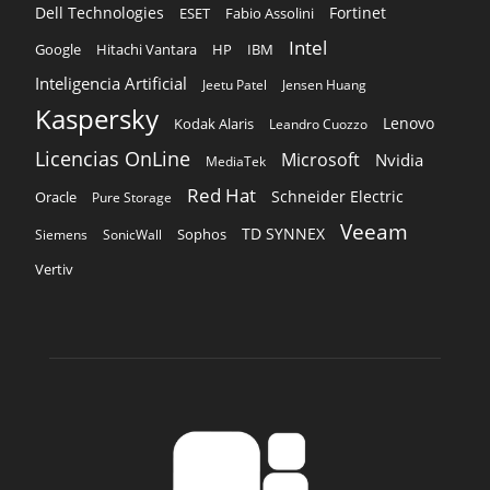
Dell Technologies
Fortinet
ESET
Fabio Assolini
Intel
Google
Hitachi Vantara
HP
IBM
Inteligencia Artificial
Jeetu Patel
Jensen Huang
Kaspersky
Lenovo
Kodak Alaris
Leandro Cuozzo
Licencias OnLine
Microsoft
Nvidia
MediaTek
Red Hat
Schneider Electric
Oracle
Pure Storage
Veeam
TD SYNNEX
Sophos
Siemens
SonicWall
Vertiv