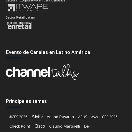
Sector IT Corporativo en Latinoamérica
Sector Retail Latam
Evento de Canales en Latino América
Principales temas
AMD
Anand Eswaran
#CES 2026
ASUS
aws
CES 2025
Cisco
Claudio Martinelli
Dell
Check Point