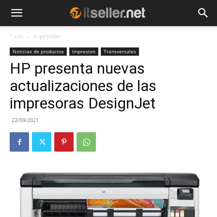
Inicio
Impresion
NOTICIAS
TENDENCIAS
EMPRESAS
Noticias de productos
Impresion
Transversales
HP presenta nuevas
actualizaciones de las
impresoras DesignJet
22/09/2021