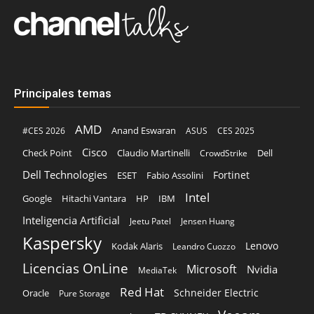
Principales temas
AMD
Anand Eswaran
#CES 2026
ASUS
CES 2025
Cisco
Claudio Martinelli
Dell
Check Point
CrowdStrike
Dell Technologies
Fortinet
ESET
Fabio Assolini
Intel
Google
Hitachi Vantara
HP
IBM
Inteligencia Artificial
Jeetu Patel
Jensen Huang
Kaspersky
Lenovo
Kodak Alaris
Leandro Cuozzo
Licencias OnLine
Microsoft
Nvidia
MediaTek
Red Hat
Schneider Electric
Oracle
Pure Storage