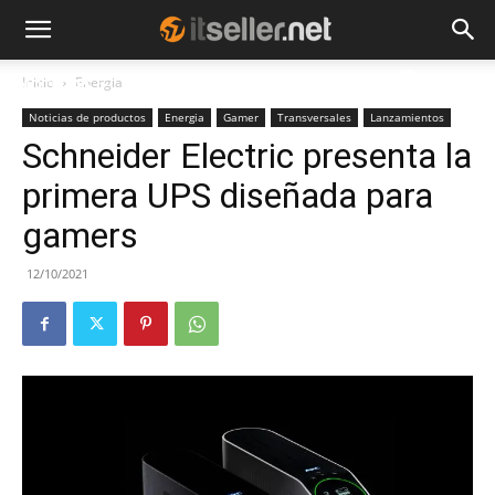
Inicio
Energia
NOTICIAS
TENDENCIAS
EMPRESAS
Noticias de productos
Energia
Gamer
Transversales
Lanzamientos
Schneider Electric presenta la
primera UPS diseñada para
gamers
12/10/2021