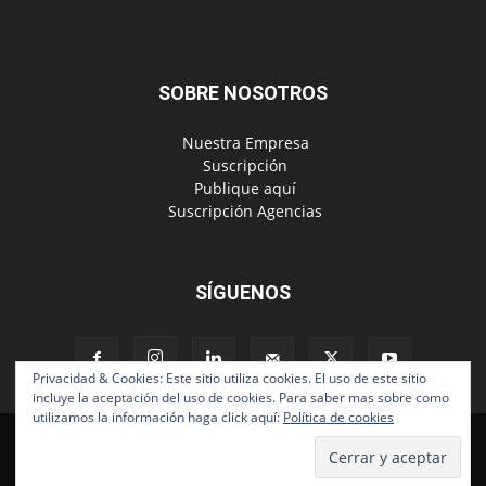
SOBRE NOSOTROS
‎ Nuestra Empresa
‎ Suscripción
‎ Publique aquí
‎ Suscripción Agencias
SÍGUENOS
Privacidad & Cookies: Este sitio utiliza cookies. El uso de este sitio
incluye la aceptación del uso de cookies. Para saber mas sobre como
utilizamos la información haga click aquí:
Política de cookies
Políticas de Privacidad
© Copyright 2024, Todos los derechos reservados | Mediaware