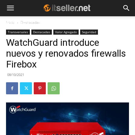
Inicio
Destacadas
NOTICIAS
TENDENCIAS
EMPRESAS
Transversales
Destacadas
Valor Agregado
Seguridad
WatchGuard introduce
nuevos y renovados firewalls
Firebox
08/10/2021