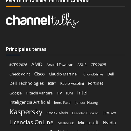
Evento de Canales en Latino América
Principales temas
AMD
Anand Eswaran
#CES 2026
ASUS
CES 2025
Cisco
Claudio Martinelli
Dell
Check Point
CrowdStrike
Dell Technologies
Fortinet
ESET
Fabio Assolini
Intel
Google
Hitachi Vantara
HP
IBM
Inteligencia Artificial
Jeetu Patel
Jensen Huang
Kaspersky
Lenovo
Kodak Alaris
Leandro Cuozzo
Licencias OnLine
Microsoft
Nvidia
MediaTek