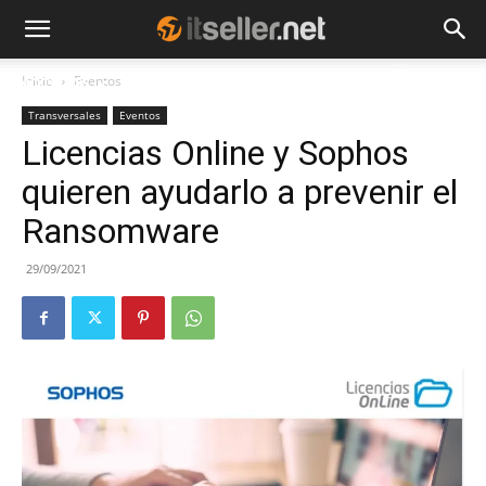
Inicio
Eventos
NOTICIAS
TENDENCIAS
EMPRESAS
Transversales
Eventos
Licencias Online y Sophos
quieren ayudarlo a prevenir el
Ransomware
29/09/2021