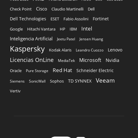
Cisco
Claudio Martinelli
Dell
Check Point
Dell Technologies
Fortinet
ESET
Fabio Assolini
Intel
Google
Hitachi Vantara
HP
IBM
Inteligencia Artificial
Jeetu Patel
Jensen Huang
Kaspersky
Lenovo
Kodak Alaris
Leandro Cuozzo
Licencias OnLine
Microsoft
Nvidia
MediaTek
Red Hat
Schneider Electric
Oracle
Pure Storage
Veeam
TD SYNNEX
Sophos
Siemens
SonicWall
Vertiv