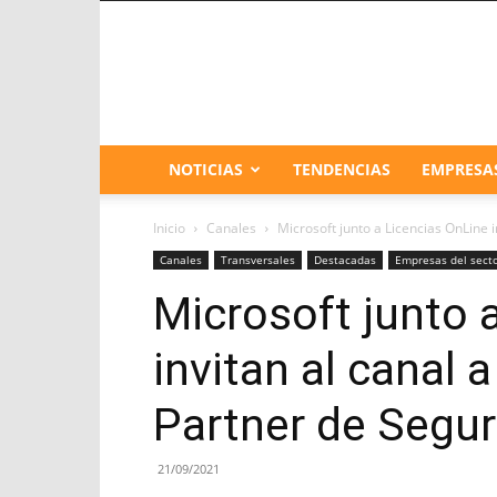
NOTICIAS
TENDENCIAS
EMPRESA
Inicio
Canales
Microsoft junto a Licencias OnLine in
Canales
Transversales
Destacadas
Empresas del sect
Microsoft junto 
invitan al canal 
Partner de Segur
21/09/2021