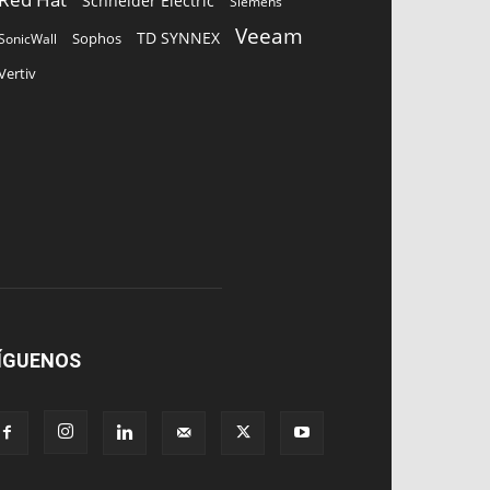
Schneider Electric
Siemens
Veeam
TD SYNNEX
Sophos
SonicWall
Vertiv
ÍGUENOS