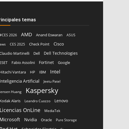
rincipales temas
AMD
Anand Eswaran
#CES 2026
ASUS
Cisco
aws
CES 2025
Check Point
Dell Technologies
Claudio Martinelli
Dell
Fortinet
ESET
Fabio Assolini
Google
Intel
Hitachi Vantara
HP
IBM
Inteligencia Artificial
Jeetu Patel
Kaspersky
Jensen Huang
Lenovo
Kodak Alaris
Leandro Cuozzo
Licencias OnLine
MediaTek
Microsoft
Nvidia
Oracle
Pure Storage
Red Hat