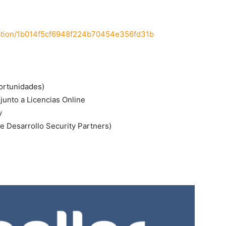
stration/1b014f5cf6948f224b70454e356fd31b
ortunidades)
junto a Licencias Online
y
de Desarrollo Security Partners)