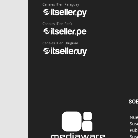
Canales IT en Paraguay
Canales IT en Perú
Canales IT en Uruguay
SO
‎ Nu
‎ Su
‎ Pu
‎ Su