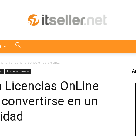
S
ITseller
vitan al canal a convertirse en un...
A
or
Entrenamiento
a Licencias OnLine
Centroamérica
a convertirse en un
idad