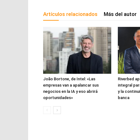
Artículos relacionados
Más del autor
João Bortone, de Intel: «Las
Riverbed apu
empresas van a apalancar sus
integral par
negocios en la IA y eso abrirá
y la continu
oportunidades»
banca