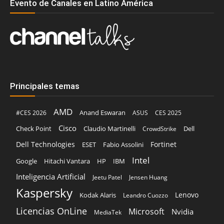
Evento de Canales en Latino América
Principales temas
AMD
Anand Eswaran
#CES 2026
ASUS
CES 2025
Cisco
Claudio Martinelli
Dell
Check Point
CrowdStrike
Dell Technologies
Fortinet
ESET
Fabio Assolini
Intel
Google
Hitachi Vantara
HP
IBM
Inteligencia Artificial
Jeetu Patel
Jensen Huang
Kaspersky
Lenovo
Kodak Alaris
Leandro Cuozzo
Licencias OnLine
Microsoft
Nvidia
MediaTek