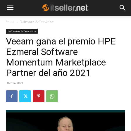
Inicio
Software & Servicios
NOTICIAS
TENDENCIAS
EMPRESAS
Software & Servicios
Veeam gana el premio HPE
Ezmeral Software
Momentum Marketplace
Partner del año 2021
02/07/2021