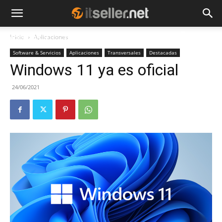
Inicio
Aplicaciones
NOTICIAS
TENDENCIAS
EMPRESAS
Software & Servicios
Aplicaciones
Transversales
Destacadas
Windows 11 ya es oficial
24/06/2021