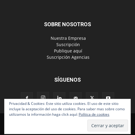
SOBRE NOSOTROS
‎ Nuestra Empresa
‎ Suscripción
‎ Publique aquí
‎ Suscripción Agencias
SÍGUENOS
Privacidad & Cookies: Este sitio utiliza cookies. El uso de este sitio
incluye la aceptación del uso de cookies. Para saber mas sobre como
utilizamos la información haga click aquí:
Política de cookies
Políticas de Privacidad
© Copyright 2024, Todos los derechos reservados | Mediaware