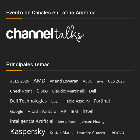
Evento de Canales en Latino América
Principales temas
AMD
Anand Eswaran
#CES 2026
ASUS
aws
CES 2025
Cisco
Claudio Martinelli
Dell
Check Point
Dell Technologies
Fortinet
ESET
Fabio Assolini
Intel
Google
Hitachi Vantara
HP
IBM
Inteligencia Artificial
Jeetu Patel
Jensen Huang
Kaspersky
Lenovo
Kodak Alaris
Leandro Cuozzo