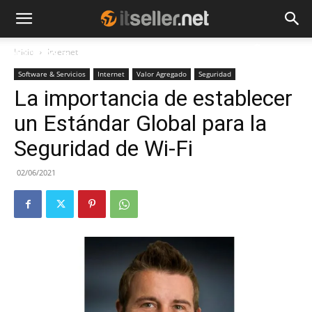
Inicio
Internet
NOTICIAS
TENDENCIAS
EMPRESAS
Software & Servicios
Internet
Valor Agregado
Seguridad
La importancia de establecer
un Estándar Global para la
Seguridad de Wi-Fi
02/06/2021