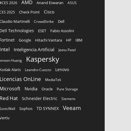
AMD
Anand Eswaran
#CES 2026
ASUS
Cisco
CES 2025
Check Point
Claudio Martinelli
Dell
CrowdStrike
Dell Technologies
ESET
Fabio Assolini
Fortinet
Google
Hitachi Vantara
HP
IBM
Intel
Inteligencia Artificial
Jeetu Patel
Kaspersky
Jensen Huang
Lenovo
Kodak Alaris
Leandro Cuozzo
Licencias OnLine
MediaTek
Microsoft
Nvidia
Oracle
Pure Storage
Red Hat
Schneider Electric
Siemens
Veeam
TD SYNNEX
Sophos
SonicWall
Vertiv