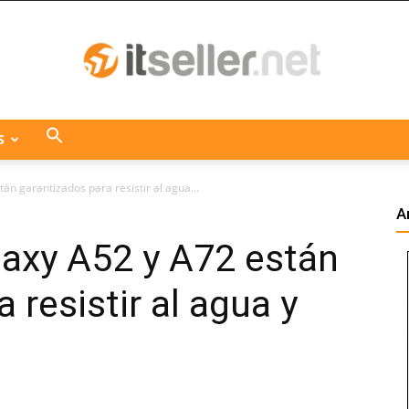
S
ITseller
án garantizados para resistir al agua...
A
laxy A52 y A72 están
Centroamérica
 resistir al agua y