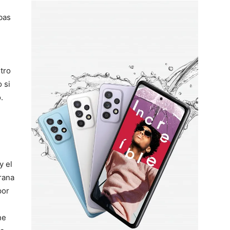
bas
tro
 si
.
y el
rana
por
ne