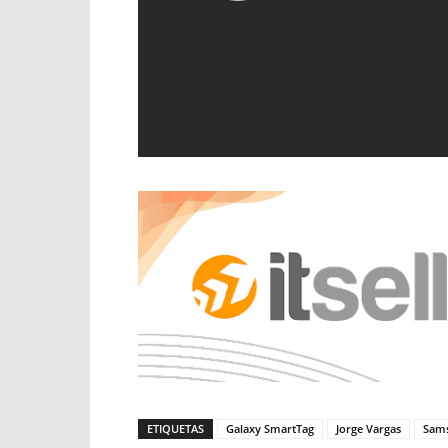
ETIQUETAS
Galaxy SmartTag
Jorge Vargas
Sam