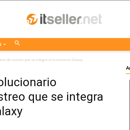
S
ITseller
tivo de rastreo que se integra al ecosistema Galaxy
A
olucionario
Centroamérica
streo que se integra
laxy