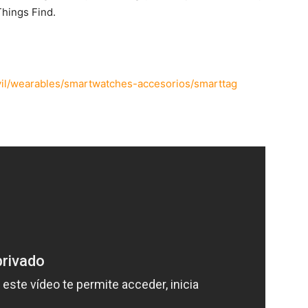
Things Find.
il/wearables/smartwatches-accesorios/smarttag