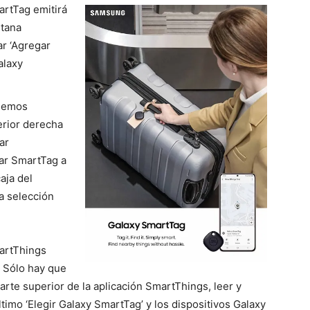
artTag emitirá
ntana
ar ‘Agregar
alaxy
odemos
erior derecha
ar
rar SmartTag a
aja del
a selección
artThings
. Sólo hay que
arte superior de la aplicación SmartThings, leer y
timo ‘Elegir Galaxy SmartTag’ y los dispositivos Galaxy