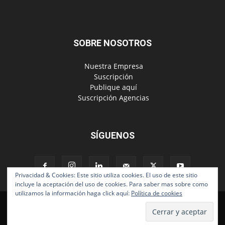
SOBRE NOSOTROS
‎ Nuestra Empresa
‎ Suscripción
‎ Publique aquí
‎ Suscripción Agencias
SÍGUENOS
Privacidad & Cookies: Este sitio utiliza cookies. El uso de este sitio
incluye la aceptación del uso de cookies. Para saber mas sobre como
utilizamos la información haga click aquí:
Política de cookies
Políticas de Privacidad
© Copyright 2024, Todos los derechos reservados | Mediaware