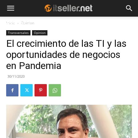
Inicio
Opinion
NOTICIAS
TENDENCIAS
EMPRESAS
Transversales
Opinion
El crecimiento de las TI y las
oportunidades de negocios
en Pandemia
30/11/2020