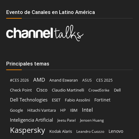
Evento de Canales en Latino América
Principales temas
AMD
Anand Eswaran
#CES 2026
ASUS
CES 2025
Cisco
Claudio Martinelli
Dell
Check Point
CrowdStrike
Dell Technologies
Fortinet
ESET
Fabio Assolini
Intel
Google
Hitachi Vantara
HP
IBM
Inteligencia Artificial
Jeetu Patel
Jensen Huang
Kaspersky
Lenovo
Kodak Alaris
Leandro Cuozzo