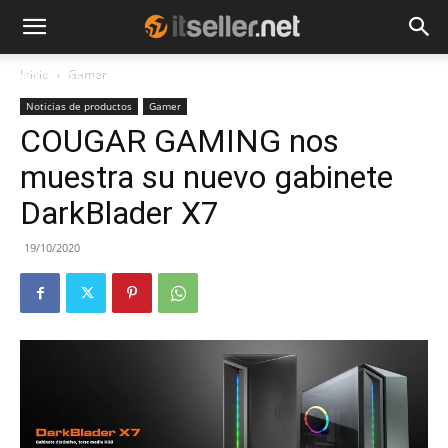
Inicio
Gamer
NOTICIAS
TENDENCIAS
EMPRESAS
Noticias de productos
Gamer
COUGAR GAMING nos
muestra su nuevo gabinete
DarkBlader X7
19/10/2020