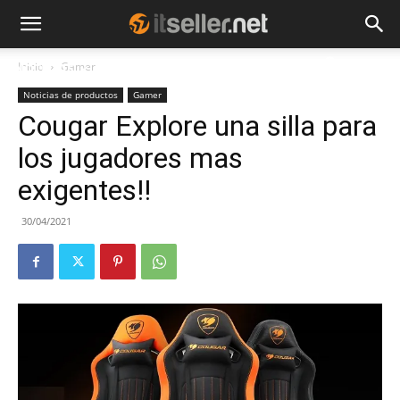
Inicio
Gamer
NOTICIAS
TENDENCIAS
EMPRESAS
Noticias de productos
Gamer
Cougar Explore una silla para
los jugadores mas
exigentes!!
30/04/2021