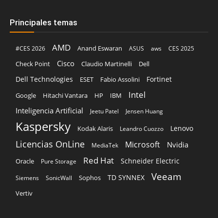
Principales temas
AMD
Anand Eswaran
#CES 2026
ASUS
aws
CES 2025
Cisco
Claudio Martinelli
Dell
Check Point
Dell Technologies
Fortinet
ESET
Fabio Assolini
Intel
Google
Hitachi Vantara
HP
IBM
Inteligencia Artificial
Jeetu Patel
Jensen Huang
Kaspersky
Lenovo
Kodak Alaris
Leandro Cuozzo
Licencias OnLine
Microsoft
Nvidia
MediaTek
Red Hat
Schneider Electric
Oracle
Pure Storage
Veeam
TD SYNNEX
Sophos
Siemens
SonicWall
Vertiv