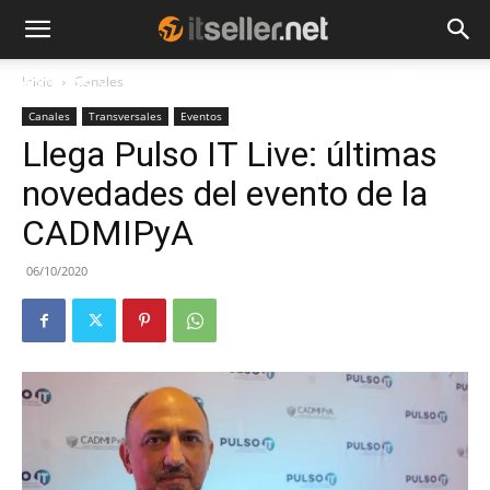
Inicio
Canales
NOTICIAS
TENDENCIAS
EMPRESAS
Canales
Transversales
Eventos
Llega Pulso IT Live: últimas
novedades del evento de la
CADMIPyA
06/10/2020