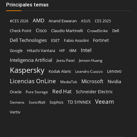
Principales temas
AMD
Anand Eswaran
#CES 2026
ASUS
CES 2025
Cisco
Claudio Martinelli
Dell
Check Point
CrowdStrike
Dell Technologies
Fortinet
ESET
Fabio Assolini
Intel
Google
Hitachi Vantara
HP
IBM
Inteligencia Artificial
Jeetu Patel
Jensen Huang
Kaspersky
Lenovo
Kodak Alaris
Leandro Cuozzo
Licencias OnLine
Microsoft
Nvidia
MediaTek
Red Hat
Schneider Electric
Oracle
Pure Storage
Veeam
TD SYNNEX
Sophos
Siemens
SonicWall
Vertiv