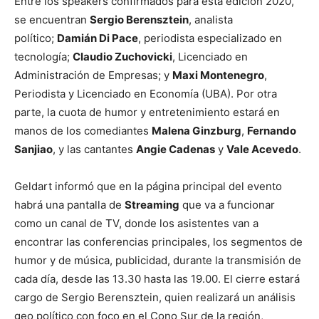
Entre los speakers confirmados para esta edición 2020,
se encuentran
Sergio Berensztein
, analista
político;
Damián Di Pace
, periodista especializado en
tecnología;
Claudio Zuchovicki
, Licenciado en
Administración de Empresas; y
Maxi Montenegro
,
Periodista y Licenciado en Economía (UBA). Por otra
parte, la cuota de humor y entretenimiento estará en
manos de los comediantes
Malena Ginzburg
,
Fernando
Sanjiao
, y las cantantes
Angie Cadenas
y
Vale Acevedo
.
Geldart informó que en la página principal del evento
habrá una pantalla de
Streaming
que va a funcionar
como un canal de TV, donde los asistentes van a
encontrar las conferencias principales, los segmentos de
humor y de música, publicidad, durante la transmisión de
cada día, desde las 13.30 hasta las 19.00. El cierre estará
cargo de Sergio Berensztein, quien realizará un análisis
geo político con foco en el Cono Sur de la región,