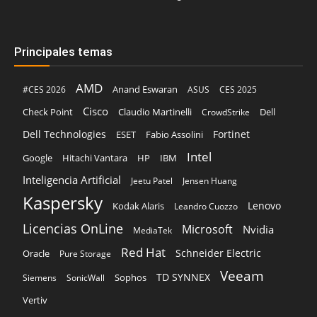
Principales temas
AMD
Anand Eswaran
#CES 2026
ASUS
CES 2025
Cisco
Claudio Martinelli
Dell
Check Point
CrowdStrike
Dell Technologies
Fortinet
ESET
Fabio Assolini
Intel
Google
Hitachi Vantara
HP
IBM
Inteligencia Artificial
Jeetu Patel
Jensen Huang
Kaspersky
Lenovo
Kodak Alaris
Leandro Cuozzo
Licencias OnLine
Microsoft
Nvidia
MediaTek
Red Hat
Schneider Electric
Oracle
Pure Storage
Veeam
TD SYNNEX
Sophos
Siemens
SonicWall
Vertiv