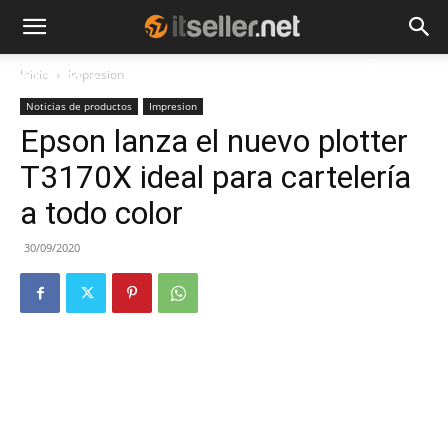
Inicio
Impresion
NOTICIAS
TENDENCIAS
EMPRESAS
Noticias de productos
Impresion
Epson lanza el nuevo plotter
T3170X ideal para cartelería
a todo color
30/09/2020