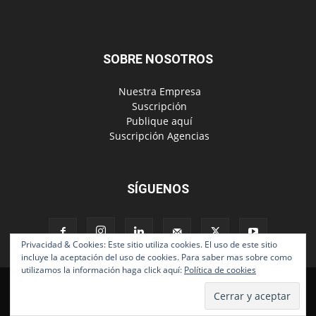
SOBRE NOSOTROS
‎ Nuestra Empresa
‎ Suscripción
‎ Publique aquí
‎ Suscripción Agencias
SÍGUENOS
Privacidad & Cookies: Este sitio utiliza cookies. El uso de este sitio
incluye la aceptación del uso de cookies. Para saber mas sobre como
utilizamos la información haga click aquí:
Política de cookies
Políticas de Privacidad
© Copyright 2024, Todos los derechos reservados | Mediaware