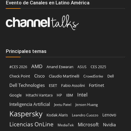
Evento de Canales en Latino América
Principales temas
AMD
Anand Eswaran
#CES 2026
ASUS
CES 2025
Cisco
Claudio Martinelli
Dell
Check Point
CrowdStrike
Dell Technologies
Fortinet
ESET
Fabio Assolini
Intel
Google
Hitachi Vantara
HP
IBM
Inteligencia Artificial
Jeetu Patel
Jensen Huang
Kaspersky
Lenovo
Kodak Alaris
Leandro Cuozzo
Licencias OnLine
Microsoft
Nvidia
MediaTek