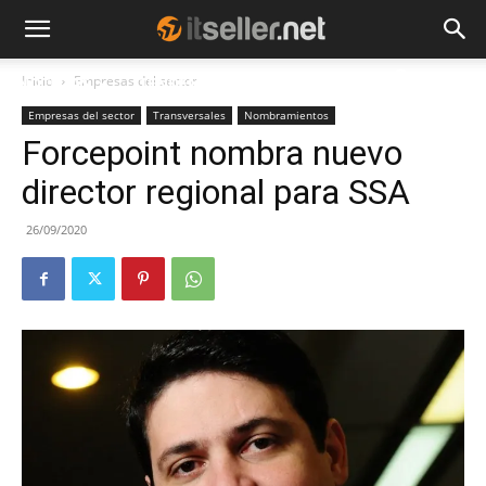
Inicio
Empresas del sector
NOTICIAS
TENDENCIAS
EMPRESAS
Empresas del sector
Transversales
Nombramientos
Forcepoint nombra nuevo
director regional para SSA
26/09/2020