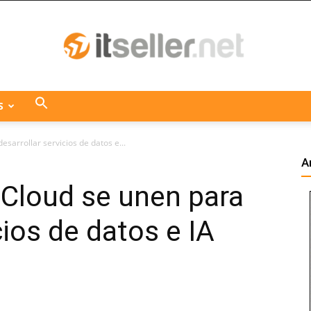
S
ITseller
sarrollar servicios de datos e...
A
 Cloud se unen para
Centroamérica
cios de datos e IA