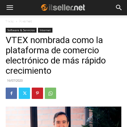
Inicio
Internet
NOTICIAS
TENDENCIAS
EMPRESAS
Software & Servicios
Internet
VTEX nombrada como la
plataforma de comercio
electrónico de más rápido
crecimiento
16/07/2020