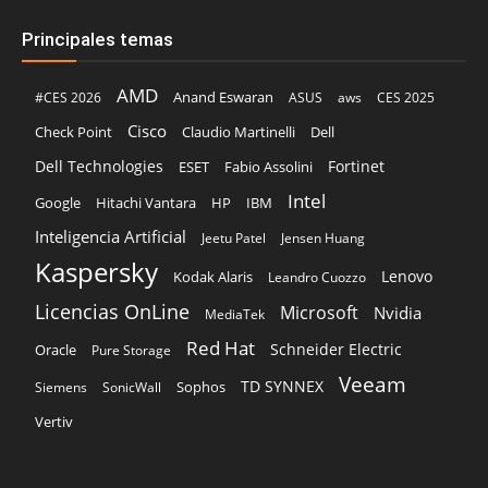
Principales temas
AMD
Anand Eswaran
#CES 2026
ASUS
aws
CES 2025
Cisco
Claudio Martinelli
Dell
Check Point
Dell Technologies
Fortinet
ESET
Fabio Assolini
Intel
Google
Hitachi Vantara
HP
IBM
Inteligencia Artificial
Jeetu Patel
Jensen Huang
Kaspersky
Lenovo
Kodak Alaris
Leandro Cuozzo
Licencias OnLine
Microsoft
Nvidia
MediaTek
Red Hat
Schneider Electric
Oracle
Pure Storage
Veeam
TD SYNNEX
Sophos
Siemens
SonicWall
Vertiv