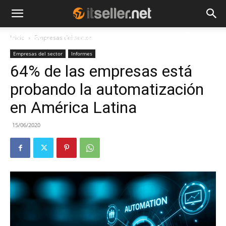
Inicio
Empresas del sector
NOTICIAS
TENDENCIAS
EMPRESAS
Empresas del sector
Informes
64% de las empresas está
probando la automatización
en América Latina
15/06/2020