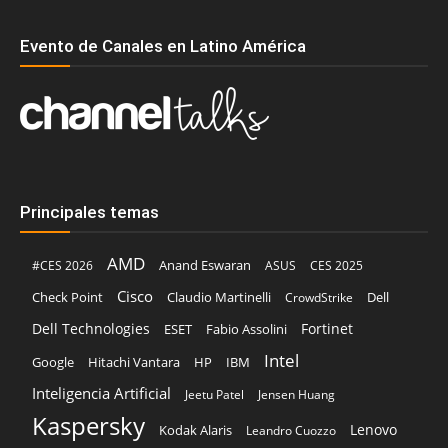
Evento de Canales en Latino América
Principales temas
AMD
Anand Eswaran
#CES 2026
ASUS
CES 2025
Cisco
Claudio Martinelli
Dell
Check Point
CrowdStrike
Dell Technologies
Fortinet
ESET
Fabio Assolini
Intel
Google
Hitachi Vantara
HP
IBM
Inteligencia Artificial
Jeetu Patel
Jensen Huang
Kaspersky
Lenovo
Kodak Alaris
Leandro Cuozzo