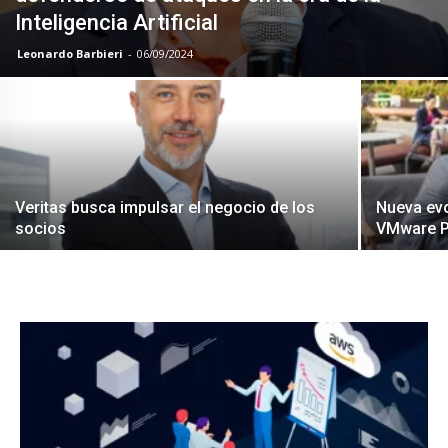
Inteligencia Artificial
Leonardo Barbieri
-
06/09/2024
Veritas busca impulsar el negocio de los
Nueva ev
socios
VMware P