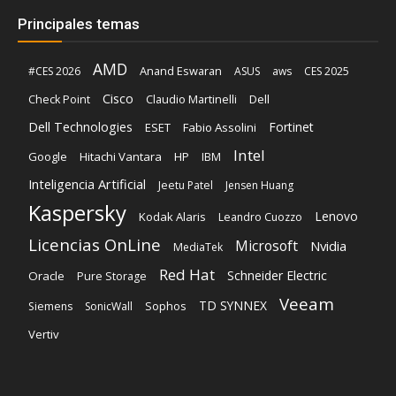
Principales temas
AMD
Anand Eswaran
#CES 2026
ASUS
aws
CES 2025
Cisco
Claudio Martinelli
Dell
Check Point
Dell Technologies
Fortinet
ESET
Fabio Assolini
Intel
Google
Hitachi Vantara
HP
IBM
Inteligencia Artificial
Jeetu Patel
Jensen Huang
Kaspersky
Lenovo
Kodak Alaris
Leandro Cuozzo
Licencias OnLine
Microsoft
Nvidia
MediaTek
Red Hat
Schneider Electric
Oracle
Pure Storage
Veeam
TD SYNNEX
Sophos
Siemens
SonicWall
Vertiv