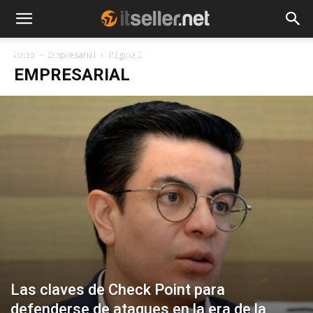
NOTICIAS
TENDENCIAS
EMPRESAS
Inicio
Empresarial
Página 2
EMPRESARIAL
Las claves de Check Point para
defenderse de ataques en la era de la