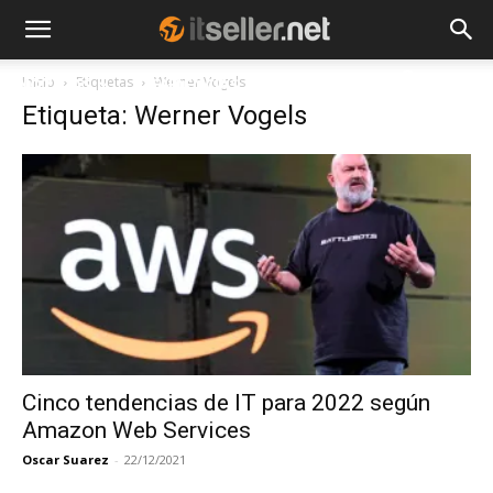
Inicio
Etiquetas
Werner Vogels
NOTICIAS
TENDENCIAS
EMPRESAS
Etiqueta: Werner Vogels
Cinco tendencias de IT para 2022 según
Amazon Web Services
Oscar Suarez
-
22/12/2021