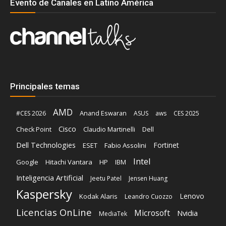
Evento de Canales en Latino América
Principales temas
AMD
Anand Eswaran
#CES 2026
ASUS
aws
CES 2025
Cisco
Claudio Martinelli
Dell
Check Point
Dell Technologies
Fortinet
ESET
Fabio Assolini
Intel
Google
Hitachi Vantara
HP
IBM
Inteligencia Artificial
Jeetu Patel
Jensen Huang
Kaspersky
Lenovo
Kodak Alaris
Leandro Cuozzo
Licencias OnLine
Microsoft
Nvidia
MediaTek