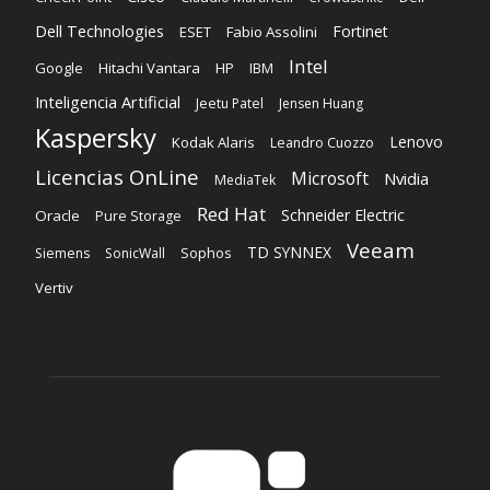
Dell Technologies
Fortinet
ESET
Fabio Assolini
Intel
Google
Hitachi Vantara
HP
IBM
Inteligencia Artificial
Jeetu Patel
Jensen Huang
Kaspersky
Lenovo
Kodak Alaris
Leandro Cuozzo
Licencias OnLine
Microsoft
Nvidia
MediaTek
Red Hat
Schneider Electric
Oracle
Pure Storage
Veeam
TD SYNNEX
Sophos
Siemens
SonicWall
Vertiv