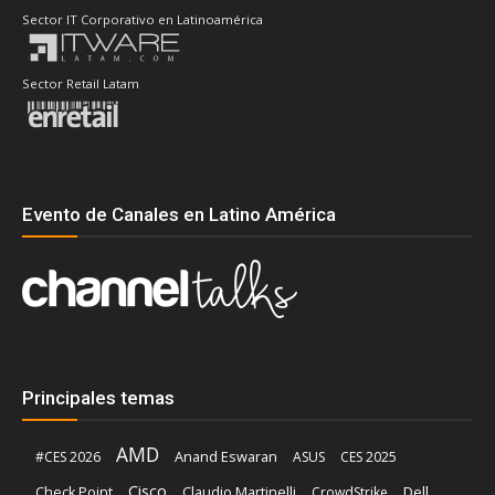
Sector IT Corporativo en Latinoamérica
Sector Retail Latam
Evento de Canales en Latino América
Principales temas
AMD
Anand Eswaran
#CES 2026
ASUS
CES 2025
Cisco
Claudio Martinelli
Dell
Check Point
CrowdStrike