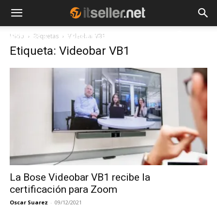
Inicio
Etiquetas
Videobar VB1
NOTICIAS
TENDENCIAS
EMPRESAS
Etiqueta: Videobar VB1
La Bose Videobar VB1 recibe la
certificación para Zoom
Oscar Suarez
-
09/12/2021