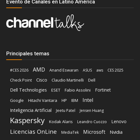
Evento de Canales en Latino América
Principales temas
AMD
Anand Eswaran
#CES 2026
ASUS
aws
CES 2025
Cisco
Claudio Martinelli
Dell
Check Point
Dell Technologies
Fortinet
ESET
Fabio Assolini
Intel
Google
Hitachi Vantara
HP
IBM
Inteligencia Artificial
Jeetu Patel
Jensen Huang
Kaspersky
Lenovo
Kodak Alaris
Leandro Cuozzo
Licencias OnLine
Microsoft
Nvidia
MediaTek