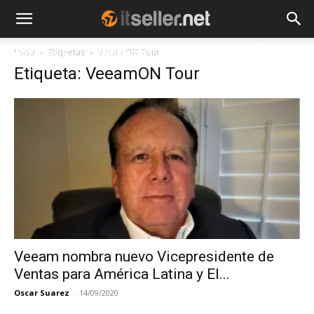
Inicio
Etiquetas
VeeamON Tour
NOTICIAS
TENDENCIAS
EMPRESAS
Etiqueta: VeeamON Tour
Veeam nombra nuevo Vicepresidente de
Ventas para América Latina y El...
Oscar Suarez
-
14/09/2020