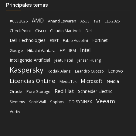
Principales temas
AMD
Anand Eswaran
#CES 2026
ASUS
aws
CES 2025
Cisco
Claudio Martinelli
Dell
Check Point
Dell Technologies
Fortinet
ESET
Fabio Assolini
Intel
Google
Hitachi Vantara
HP
IBM
Inteligencia Artificial
Jeetu Patel
Jensen Huang
Kaspersky
Lenovo
Kodak Alaris
Leandro Cuozzo
Licencias OnLine
Microsoft
Nvidia
MediaTek
Red Hat
Schneider Electric
Oracle
Pure Storage
Veeam
TD SYNNEX
Sophos
Siemens
SonicWall
Vertiv