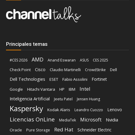
Principales temas
AMD
Anand Eswaran
#CES 2026
ASUS
CES 2025
Cisco
Claudio Martinelli
Dell
Check Point
CrowdStrike
Dell Technologies
Fortinet
ESET
Fabio Assolini
Intel
Google
Hitachi Vantara
HP
IBM
Inteligencia Artificial
Jeetu Patel
Jensen Huang
Kaspersky
Lenovo
Kodak Alaris
Leandro Cuozzo
Licencias OnLine
Microsoft
Nvidia
MediaTek
Red Hat
Schneider Electric
Oracle
Pure Storage