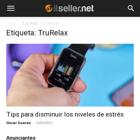
Inicio
Etiquetas
TruRelax
NOTICIAS
TENDENCIAS
EMPRESAS
Etiqueta: TruRelax
Tips para disminuir los niveles de estrés
Oscar Suarez
-
15/04/2021
Anunciantes