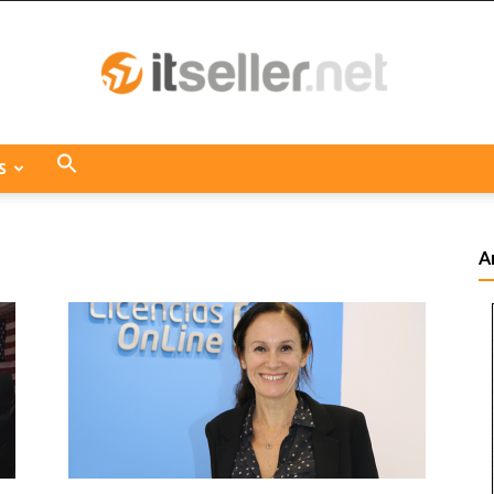
S
ITseller
A
Centroamérica