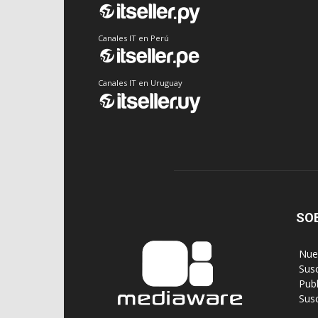
Canales IT en Perú
Canales IT en Uruguay
SO
‎ Nu
‎ Sus
‎ Pub
‎ Su