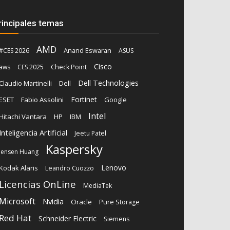
rincipales temas
AMD
Anand Eswaran
#CES 2026
ASUS
Cisco
aws
CES 2025
Check Point
Dell Technologies
Claudio Martinelli
Dell
Fortinet
ESET
Fabio Assolini
Google
Intel
Hitachi Vantara
HP
IBM
Inteligencia Artificial
Jeetu Patel
Kaspersky
Jensen Huang
Lenovo
Kodak Alaris
Leandro Cuozzo
Licencias OnLine
MediaTek
Microsoft
Nvidia
Oracle
Pure Storage
Red Hat
Schneider Electric
Siemens