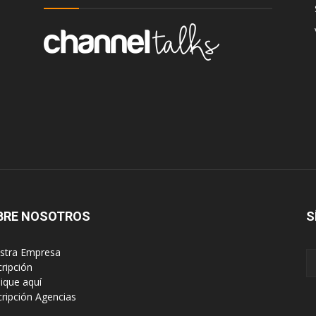
BRE NOSOTROS
S
estra Empresa
cripción
lique aquí
scripción Agencias