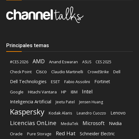
Principales temas
AMD
Anand Eswaran
#CES 2026
ASUS
CES 2025
Cisco
Claudio Martinelli
Dell
Check Point
CrowdStrike
Dell Technologies
Fortinet
ESET
Fabio Assolini
Intel
Google
Hitachi Vantara
HP
IBM
Inteligencia Artificial
Jeetu Patel
Jensen Huang
Kaspersky
Lenovo
Kodak Alaris
Leandro Cuozzo
Licencias OnLine
Microsoft
Nvidia
MediaTek
Red Hat
Schneider Electric
Oracle
Pure Storage