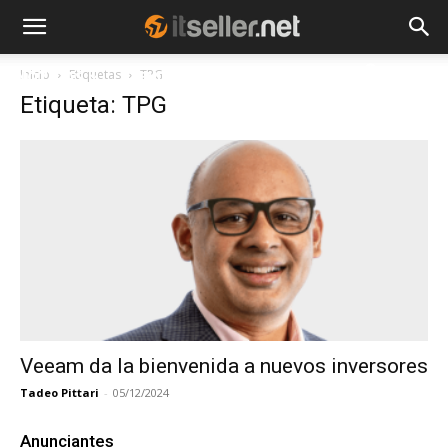
Inicio
Etiquetas
TPG
NOTICIAS
TENDENCIAS
EMPRESAS
Etiqueta: TPG
Veeam da la bienvenida a nuevos inversores
Tadeo Pittari
-
05/12/2024
Anunciantes