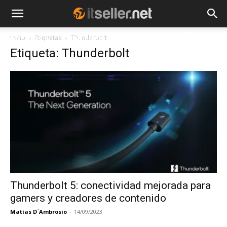
Inicio
Etiquetas
Thunderbolt
NOTICIAS
TENDENCIAS
EMPRESAS
Etiqueta: Thunderbolt
Thunderbolt 5: conectividad mejorada para
gamers y creadores de contenido
Matías D´Ambrosio
-
14/09/2023