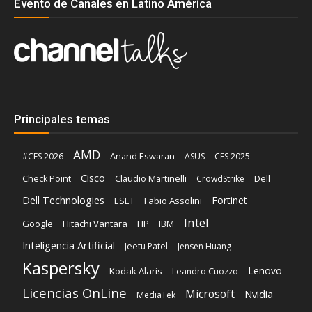
Evento de Canales en Latino América
Principales temas
AMD
Anand Eswaran
#CES 2026
ASUS
CES 2025
Cisco
Claudio Martinelli
Dell
Check Point
CrowdStrike
Dell Technologies
Fortinet
ESET
Fabio Assolini
Intel
Google
Hitachi Vantara
HP
IBM
Inteligencia Artificial
Jeetu Patel
Jensen Huang
Kaspersky
Lenovo
Kodak Alaris
Leandro Cuozzo
Licencias OnLine
Microsoft
Nvidia
MediaTek