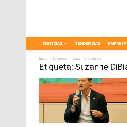
NOTICIAS
TENDENCIAS
EMPRESA
Inicio
Etiquetas
Suzanne DiBianca
Etiqueta: Suzanne DiB