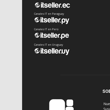
Canales IT en Paraguay
Canales IT en Perú
Canales IT en Uruguay
SO
‎ Nu
‎ Sus