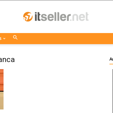
S
ITseller
ianca
A
Centroamérica