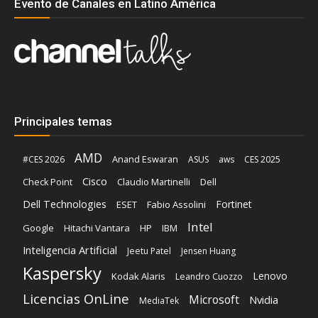
Evento de Canales en Latino América
Principales temas
AMD
Anand Eswaran
#CES 2026
ASUS
aws
CES 2025
Cisco
Claudio Martinelli
Dell
Check Point
Dell Technologies
Fortinet
ESET
Fabio Assolini
Intel
Google
Hitachi Vantara
HP
IBM
Inteligencia Artificial
Jeetu Patel
Jensen Huang
Kaspersky
Lenovo
Kodak Alaris
Leandro Cuozzo
Licencias OnLine
Microsoft
Nvidia
MediaTek