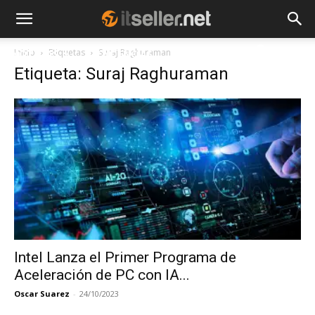
Inicio
Etiquetas
Suraj Raghuraman
NOTICIAS
TENDENCIAS
EMPRESAS
Etiqueta: Suraj Raghuraman
Intel Lanza el Primer Programa de
Aceleración de PC con IA...
Oscar Suarez
-
24/10/2023