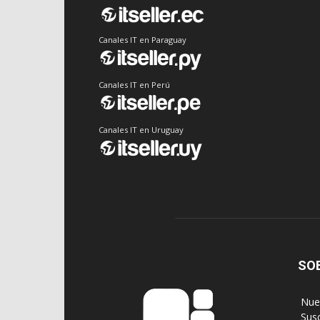
Canales IT en Paraguay
Canales IT en Perú
Canales IT en Uruguay
SO
‎ Nu
‎ Sus