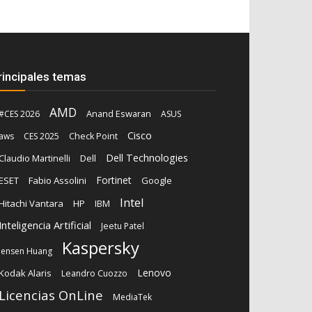
rincipales temas
AMD
Anand Eswaran
#CES 2026
ASUS
Cisco
aws
CES 2025
Check Point
Dell Technologies
Claudio Martinelli
Dell
Fortinet
ESET
Fabio Assolini
Google
Intel
Hitachi Vantara
HP
IBM
Inteligencia Artificial
Jeetu Patel
Kaspersky
Jensen Huang
Lenovo
Kodak Alaris
Leandro Cuozzo
Licencias OnLine
MediaTek