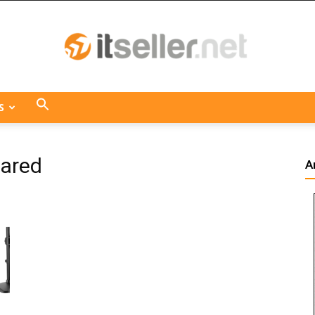
S
ITseller
pared
A
Centroamérica