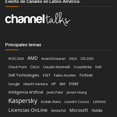
Evento de Canales en Latino América
Principales temas
AMD
Anand Eswaran
#CES 2026
ASUS
CES 2025
Cisco
Claudio Martinelli
Dell
Check Point
CrowdStrike
Dell Technologies
Fortinet
ESET
Fabio Assolini
Intel
Google
Hitachi Vantara
HP
IBM
Inteligencia Artificial
Jeetu Patel
Jensen Huang
Kaspersky
Lenovo
Kodak Alaris
Leandro Cuozzo
Licencias OnLine
Microsoft
Nvidia
MediaTek