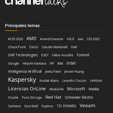
Principales temas
AMD
Anand Eswaran
#CES 2026
ASUS
aws
CES 2025
Cisco
Claudio Martinelli
Dell
Check Point
Dell Technologies
Fortinet
ESET
Fabio Assolini
Intel
Google
Hitachi Vantara
HP
IBM
Inteligencia Artificial
Jeetu Patel
Jensen Huang
Kaspersky
Lenovo
Kodak Alaris
Leandro Cuozzo
Licencias OnLine
Microsoft
Nvidia
MediaTek
Red Hat
Schneider Electric
Oracle
Pure Storage
Veeam
TD SYNNEX
Sophos
Siemens
SonicWall