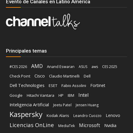
Evento de Canales en Latino América
Principales temas
AMD
Anand Eswaran
#CES 2026
ASUS
aws
CES 2025
Cisco
Claudio Martinelli
Dell
Check Point
Dell Technologies
Fortinet
ESET
Fabio Assolini
Intel
Google
Hitachi Vantara
HP
IBM
Inteligencia Artificial
Jeetu Patel
Jensen Huang
Kaspersky
Lenovo
Kodak Alaris
Leandro Cuozzo
Licencias OnLine
Microsoft
Nvidia
MediaTek