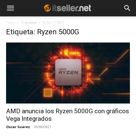
Inicio
Etiquetas
Ryzen 5000G
NOTICIAS
TENDENCIAS
EMPRESAS
Etiqueta: Ryzen 5000G
AMD anuncia los Ryzen 5000G con gráficos
Vega Integrados
Oscar Suarez
-
09/08/2021