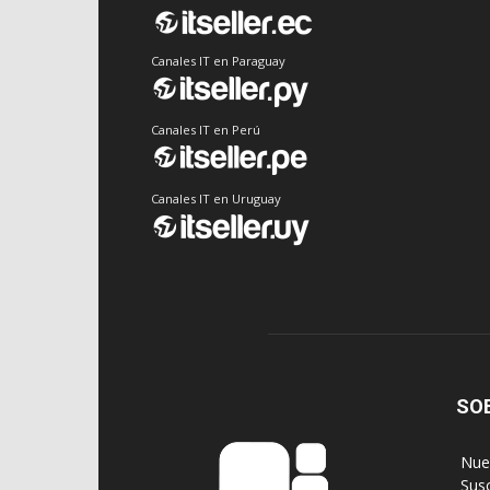
Canales IT en Paraguay
Canales IT en Perú
Canales IT en Uruguay
SO
‎ Nu
‎ Sus