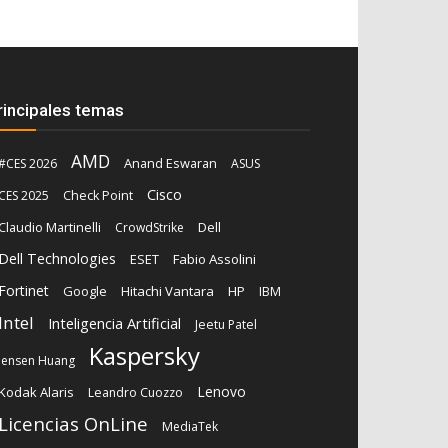
rincipales temas
AMD
Anand Eswaran
#CES 2026
ASUS
Cisco
CES 2025
Check Point
Claudio Martinelli
Dell
CrowdStrike
Dell Technologies
ESET
Fabio Assolini
Fortinet
Google
Hitachi Vantara
HP
IBM
Intel
Inteligencia Artificial
Jeetu Patel
Kaspersky
Jensen Huang
Lenovo
Kodak Alaris
Leandro Cuozzo
Licencias OnLine
MediaTek