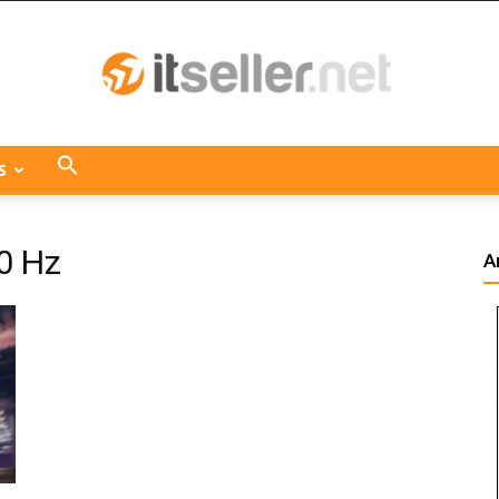
S
ITseller
0 Hz
A
Centroamérica