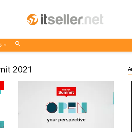
S
ITseller
mit 2021
A
Centroamérica