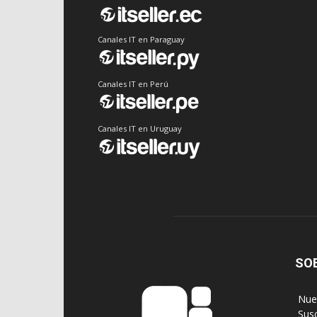
Canales IT en Paraguay
Canales IT en Perú
Canales IT en Uruguay
SO
‎ Nu
‎ Sus