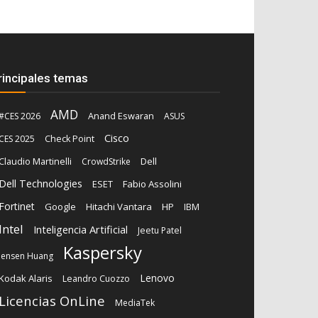
rincipales temas
AMD
Anand Eswaran
#CES 2026
ASUS
Cisco
CES 2025
Check Point
Claudio Martinelli
Dell
CrowdStrike
Dell Technologies
ESET
Fabio Assolini
Fortinet
Google
Hitachi Vantara
HP
IBM
Intel
Inteligencia Artificial
Jeetu Patel
Kaspersky
Jensen Huang
Lenovo
Kodak Alaris
Leandro Cuozzo
Licencias OnLine
MediaTek