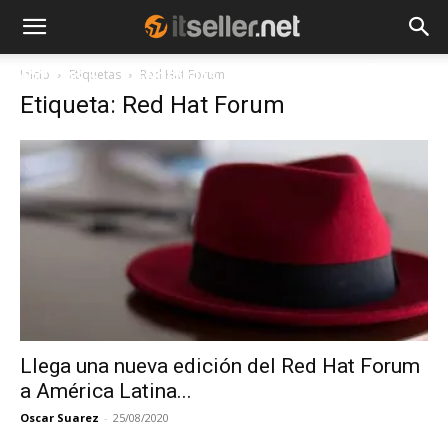
Inicio
Etiquetas
Red Hat Forum
NOTICIAS
TENDENCIAS
EMPRESAS
Etiqueta: Red Hat Forum
Llega una nueva edición del Red Hat Forum
a América Latina...
Oscar Suarez
-
25/08/2020