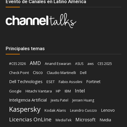
Evento de Canales en Latino América
Principales temas
AMD
Anand Eswaran
#CES 2026
ASUS
aws
CES 2025
Cisco
Claudio Martinelli
Dell
Check Point
Dell Technologies
Fortinet
ESET
Fabio Assolini
Intel
Google
Hitachi Vantara
HP
IBM
Inteligencia Artificial
Jeetu Patel
Jensen Huang
Kaspersky
Lenovo
Kodak Alaris
Leandro Cuozzo
Licencias OnLine
Microsoft
Nvidia
MediaTek