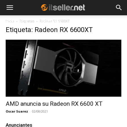
Inicio
Etiquetas
Radeon RX 6600XT
NOTICIAS
TENDENCIAS
EMPRESAS
Etiqueta: Radeon RX 6600XT
AMD anuncia su Radeon RX 6600 XT
Oscar Suarez
-
02/08/2021
Anunciantes