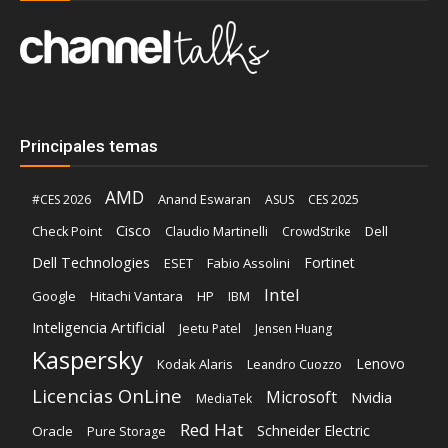
Principales temas
AMD
Anand Eswaran
#CES 2026
ASUS
CES 2025
Cisco
Claudio Martinelli
Dell
Check Point
CrowdStrike
Dell Technologies
Fortinet
ESET
Fabio Assolini
Intel
Google
Hitachi Vantara
HP
IBM
Inteligencia Artificial
Jeetu Patel
Jensen Huang
Kaspersky
Lenovo
Kodak Alaris
Leandro Cuozzo
Licencias OnLine
Microsoft
Nvidia
MediaTek
Red Hat
Schneider Electric
Oracle
Pure Storage