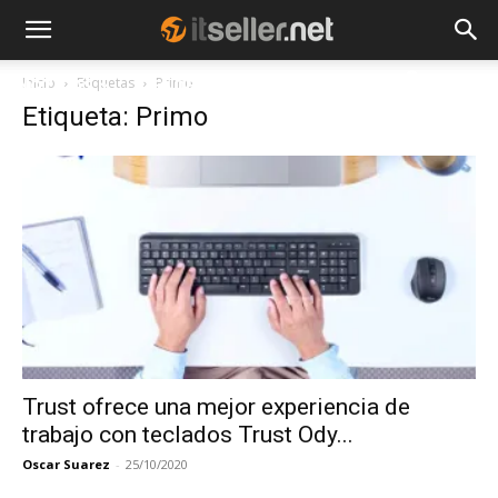
Inicio
Etiquetas
Primo
NOTICIAS
TENDENCIAS
EMPRESAS
Etiqueta: Primo
Trust ofrece una mejor experiencia de
trabajo con teclados Trust Ody...
Oscar Suarez
-
25/10/2020