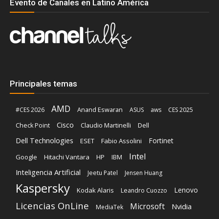
Evento de Canales en Latino América
Principales temas
AMD
Anand Eswaran
#CES 2026
ASUS
aws
CES 2025
Cisco
Claudio Martinelli
Dell
Check Point
Dell Technologies
Fortinet
ESET
Fabio Assolini
Intel
Google
Hitachi Vantara
HP
IBM
Inteligencia Artificial
Jeetu Patel
Jensen Huang
Kaspersky
Lenovo
Kodak Alaris
Leandro Cuozzo
Licencias OnLine
Microsoft
Nvidia
MediaTek