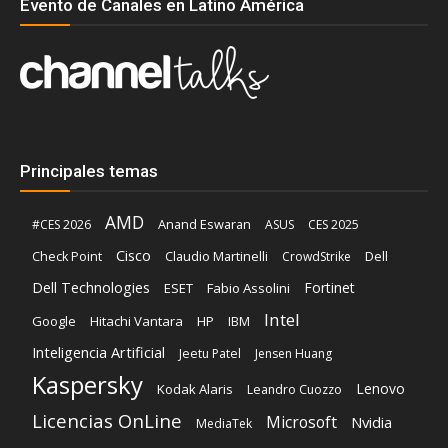
Evento de Canales en Latino América
Principales temas
AMD
Anand Eswaran
#CES 2026
ASUS
CES 2025
Cisco
Claudio Martinelli
Dell
Check Point
CrowdStrike
Dell Technologies
Fortinet
ESET
Fabio Assolini
Intel
Google
Hitachi Vantara
HP
IBM
Inteligencia Artificial
Jeetu Patel
Jensen Huang
Kaspersky
Lenovo
Kodak Alaris
Leandro Cuozzo
Licencias OnLine
Microsoft
Nvidia
MediaTek