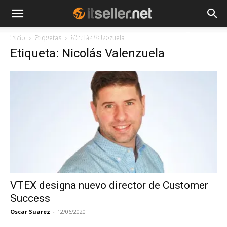
Inicio
Etiquetas
Nicolás Valenzuela
NOTICIAS
TENDENCIAS
EMPRESAS
Etiqueta: Nicolás Valenzuela
VTEX designa nuevo director de Customer
Success
Oscar Suarez
-
12/06/2020