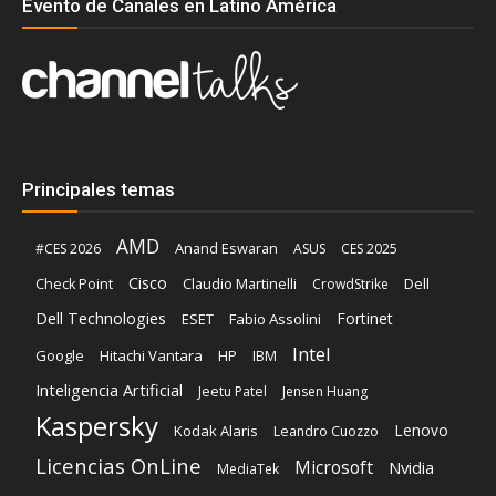
Evento de Canales en Latino América
Principales temas
AMD
Anand Eswaran
#CES 2026
ASUS
CES 2025
Cisco
Claudio Martinelli
Dell
Check Point
CrowdStrike
Dell Technologies
Fortinet
ESET
Fabio Assolini
Intel
Google
Hitachi Vantara
HP
IBM
Inteligencia Artificial
Jeetu Patel
Jensen Huang
Kaspersky
Lenovo
Kodak Alaris
Leandro Cuozzo
Licencias OnLine
Microsoft
Nvidia
MediaTek