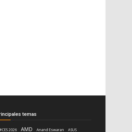
rincipales temas
AMD
Anand Eswaran
#CES 2026
ASUS