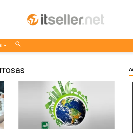
S
ITseller
rrosas
A
Centroamérica