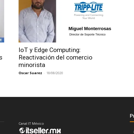
IoT y Edge Computing:
s
Reactivación del comercio
minorista
Oscar Suarez
-
18/08/2020
P
Canal IT México