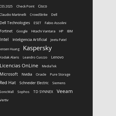
Cisco
CES 2025
Check Point
Claudio Martinelli
Dell
CrowdStrike
Dell Technologies
ESET
Fabio Assolini
Fortinet
Google
Hitachi Vantara
HP
IBM
Intel
Inteligencia Artificial
Jeetu Patel
Kaspersky
Jensen Huang
Lenovo
Kodak Alaris
Leandro Cuozzo
Licencias OnLine
MediaTek
Microsoft
Nvidia
Oracle
Pure Storage
Red Hat
Schneider Electric
Siemens
Veeam
TD SYNNEX
Sophos
SonicWall
Vertiv