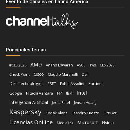
Evento de Canales en Latino América
Principales temas
AMD
Anand Eswaran
#CES 2026
ASUS
aws
CES 2025
Cisco
Claudio Martinelli
Dell
Check Point
Dell Technologies
Fortinet
ESET
Fabio Assolini
Intel
Google
Hitachi Vantara
HP
IBM
Inteligencia Artificial
Jeetu Patel
Jensen Huang
Kaspersky
Lenovo
Kodak Alaris
Leandro Cuozzo
Licencias OnLine
Microsoft
Nvidia
MediaTek