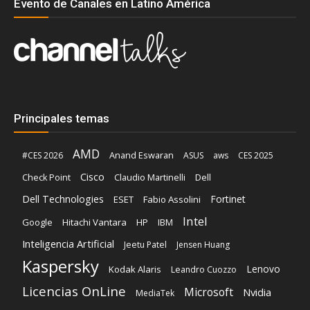
Evento de Canales en Latino América
Principales temas
AMD
Anand Eswaran
#CES 2026
ASUS
aws
CES 2025
Cisco
Claudio Martinelli
Dell
Check Point
Dell Technologies
Fortinet
ESET
Fabio Assolini
Intel
Google
Hitachi Vantara
HP
IBM
Inteligencia Artificial
Jeetu Patel
Jensen Huang
Kaspersky
Lenovo
Kodak Alaris
Leandro Cuozzo
Licencias OnLine
Microsoft
Nvidia
MediaTek