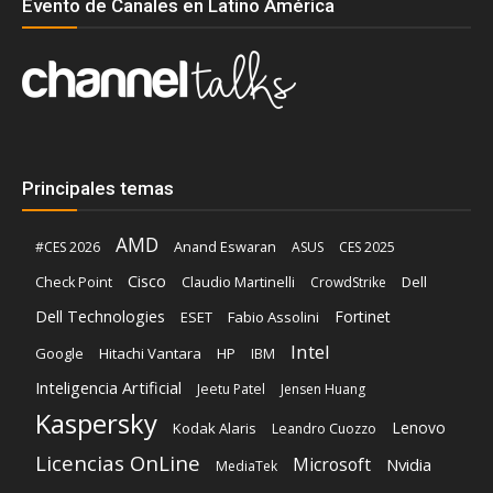
Evento de Canales en Latino América
Principales temas
AMD
Anand Eswaran
#CES 2026
ASUS
CES 2025
Cisco
Claudio Martinelli
Dell
Check Point
CrowdStrike
Dell Technologies
Fortinet
ESET
Fabio Assolini
Intel
Google
Hitachi Vantara
HP
IBM
Inteligencia Artificial
Jeetu Patel
Jensen Huang
Kaspersky
Lenovo
Kodak Alaris
Leandro Cuozzo
Licencias OnLine
Microsoft
Nvidia
MediaTek