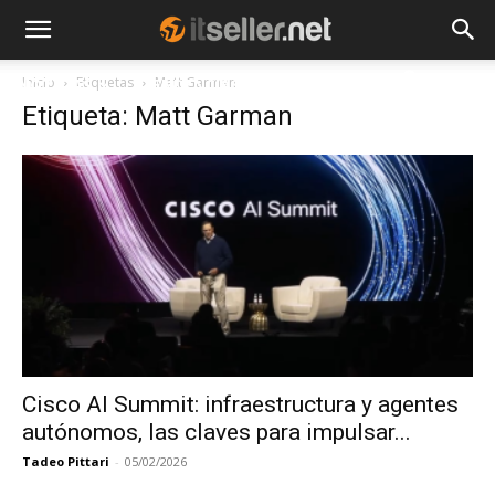
Inicio
Etiquetas
Matt Garman
NOTICIAS
TENDENCIAS
EMPRESAS
Etiqueta: Matt Garman
Cisco AI Summit: infraestructura y agentes
autónomos, las claves para impulsar...
Tadeo Pittari
-
05/02/2026