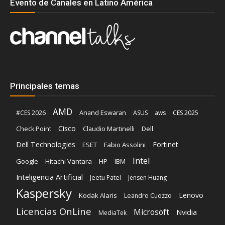
Evento de Canales en Latino América
Principales temas
AMD
Anand Eswaran
#CES 2026
ASUS
aws
CES 2025
Cisco
Claudio Martinelli
Dell
Check Point
Dell Technologies
Fortinet
ESET
Fabio Assolini
Intel
Google
Hitachi Vantara
HP
IBM
Inteligencia Artificial
Jeetu Patel
Jensen Huang
Kaspersky
Lenovo
Kodak Alaris
Leandro Cuozzo
Licencias OnLine
Microsoft
Nvidia
MediaTek