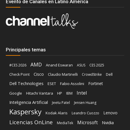
Evento de Canales en Latino América
Principales temas
AMD
Anand Eswaran
#CES 2026
ASUS
CES 2025
Cisco
Claudio Martinelli
Dell
Check Point
CrowdStrike
Dell Technologies
Fortinet
ESET
Fabio Assolini
Intel
Google
Hitachi Vantara
HP
IBM
Inteligencia Artificial
Jeetu Patel
Jensen Huang
Kaspersky
Lenovo
Kodak Alaris
Leandro Cuozzo
Licencias OnLine
Microsoft
Nvidia
MediaTek