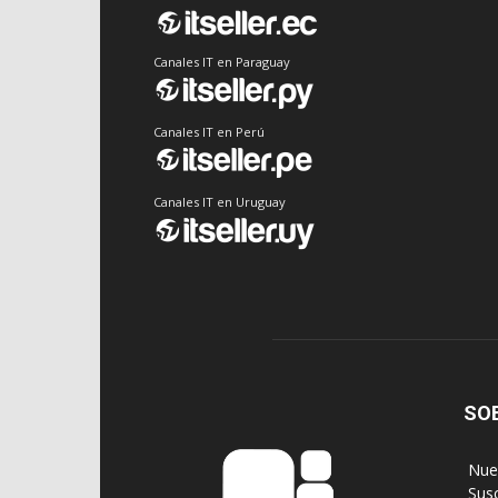
Canales IT en Paraguay
Canales IT en Perú
Canales IT en Uruguay
SO
‎ Nu
‎ Sus