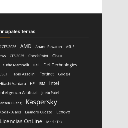
rincipales temas
AMD
Anand Eswaran
#CES 2026
ASUS
Cisco
aws
CES 2025
Check Point
Dell Technologies
Claudio Martinelli
Dell
Fortinet
ESET
Fabio Assolini
Google
Intel
Hitachi Vantara
HP
IBM
Inteligencia Artificial
Jeetu Patel
Kaspersky
Jensen Huang
Lenovo
Kodak Alaris
Leandro Cuozzo
Licencias OnLine
MediaTek