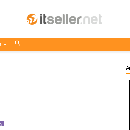
S
ITseller
A
Centroamérica